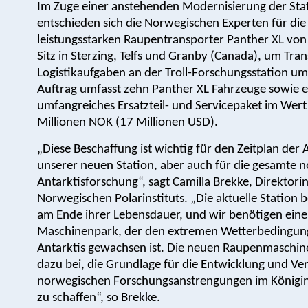
Im Zuge einer anstehenden Modernisierung der Sta
entschieden sich die Norwegischen Experten für die
leistungsstarken Raupentransporter Panther XL von
Sitz in Sterzing, Telfs und Granby (Canada), um Tra
Logistikaufgaben an der Troll-Forschungsstation u
Auftrag umfasst zehn Panther XL Fahrzeuge sowie e
umfangreiches Ersatzteil- und Servicepaket im Wer
Millionen NOK (17 Millionen USD).
„Diese Beschaffung ist wichtig für den Zeitplan der 
unserer neuen Station, aber auch für die gesamte 
Antarktisforschung“, sagt Camilla Brekke, Direktori
Norwegischen Polarinstituts. „Die aktuelle Station b
am Ende ihrer Lebensdauer, und wir benötigen ei
Maschinenpark, der den extremen Wetterbedingung
Antarktis gewachsen ist. Die neuen Raupenmaschin
dazu bei, die Grundlage für die Entwicklung und Ve
norwegischen Forschungsanstrengungen im König
zu schaffen“, so Brekke.