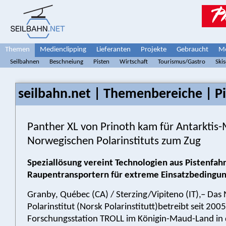
Themen
Medienclipping
Lieferanten
Projekte
Gebraucht
Me
Seilbahnen
Beschneiung
Pisten
Wirtschaft
Tourismus/Gastro
Ski
seilbahn.net | Themenbereiche | Pi
Panther XL von Prinoth kam für Antarktis-
Norwegischen Polarinstituts zum Zug
Speziallösung vereint Technologien aus Pistenfa
Raupentransportern für extreme Einsatzbedingu
Granby, Québec (CA) / Sterzing/Vipiteno (IT),– Das
Polarinstitut (Norsk Polarinstitutt)betreibt seit 2005
Forschungsstation TROLL im Königin-Maud-Land in d