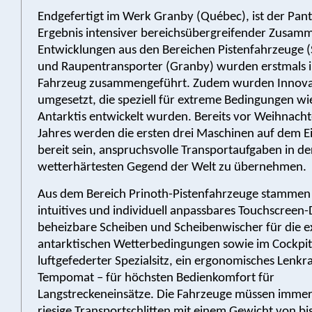
Endgefertigt im Werk Granby (Québec), ist der Pant
Ergebnis intensiver bereichsübergreifender Zusamm
Entwicklungen aus den Bereichen Pistenfahrzeuge (St
und Raupentransporter (Granby) wurden erstmals 
Fahrzeug zusammengeführt. Zudem wurden Innov
umgesetzt, die speziell für extreme Bedingungen wie
Antarktis entwickelt wurden. Bereits vor Weihnacht
Jahres werden die ersten drei Maschinen auf dem E
bereit sein, anspruchsvolle Transportaufgaben in de
wetterhärtesten Gegend der Welt zu übernehmen.
Aus dem Bereich Prinoth-Pistenfahrzeuge stammen 
intuitives und individuell anpassbares Touchscreen-
beheizbare Scheiben und Scheibenwischer für die 
antarktischen Wetterbedingungen sowie im Cockpit
luftgefederter Spezialsitz, ein ergonomisches Lenkr
Tempomat – für höchsten Bedienkomfort für
Langstreckeneinsätze. Die Fahrzeuge müssen imme
riesige Transportschlitten mit einem Gewicht von bi