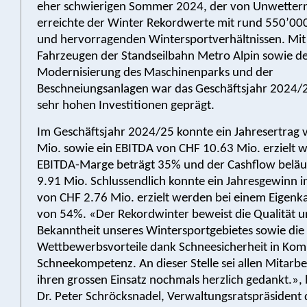
eher schwierigen Sommer 2024, der von Unwettern
erreichte der Winter Rekordwerte mit rund 550’000 
und hervorragenden Wintersportverhältnissen. Mi
Fahrzeugen der Standseilbahn Metro Alpin sowie d
Modernisierung des Maschinenparks und der
Beschneiungsanlagen war das Geschäftsjahr 2024/
sehr hohen Investitionen geprägt.
Im Geschäftsjahr 2024/25 konnte ein Jahresertrag
Mio. sowie ein EBITDA von CHF 10.63 Mio. erzielt 
EBITDA-Marge beträgt 35% und der Cashflow beläuf
9.91 Mio. Schlussendlich konnte ein Jahresgewinn 
von CHF 2.76 Mio. erzielt werden bei einem Eigenka
von 54%. «Der Rekordwinter beweist die Qualität 
Bekanntheit unseres Wintersportgebietes sowie die
Wettbewerbsvorteile dank Schneesicherheit in Kom
Schneekompetenz. An dieser Stelle sei allen Mitarb
ihren grossen Einsatz nochmals herzlich gedankt.», b
Dr. Peter Schröcksnadel, Verwaltungsratspräsident 