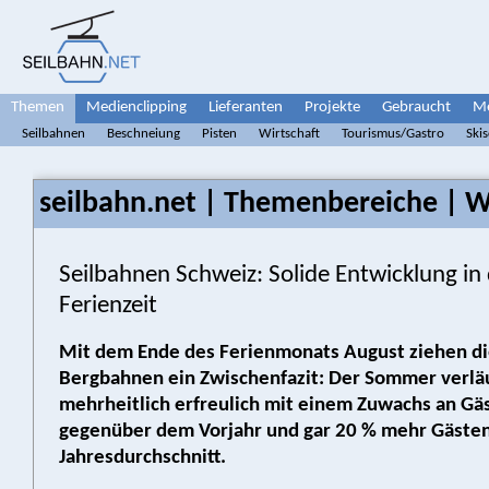
Themen
Medienclipping
Lieferanten
Projekte
Gebraucht
Me
Seilbahnen
Beschneiung
Pisten
Wirtschaft
Tourismus/Gastro
Ski
seilbahn.net | Themenbereiche | W
Seilbahnen Schweiz: Solide Entwicklung in
Ferienzeit
Mit dem Ende des Ferienmonats August ziehen di
Bergbahnen ein Zwischenfazit: Der Sommer verlä
mehrheitlich erfreulich mit einem Zuwachs an Gä
gegenüber dem Vorjahr und gar 20 % mehr Gästen 
Jahres­durchschnitt.