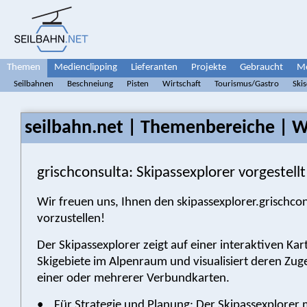
Themen
Medienclipping
Lieferanten
Projekte
Gebraucht
Me
Seilbahnen
Beschneiung
Pisten
Wirtschaft
Tourismus/Gastro
Ski
seilbahn.net | Themenbereiche | W
grischconsulta: Skipassexplorer vorgestellt
Wir freuen uns, Ihnen den skipassexplorer.grischco
vorzustellen!
Der Skipassexplorer zeigt auf einer interaktiven Kart
Skigebiete im Alpenraum und visualisiert deren Zug
einer oder mehrerer Verbundkarten.
• Für Strategie und Planung: Der Skipassexplorer