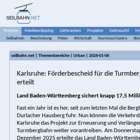
Themen
Medienclipping
Lieferanten
Projekte
Gebraucht
Me
Seilbahnen
Beschneiung
Pisten
Wirtschaft
Tourismus/Gastro
Ski
seilbahn.net | Themenbereiche | Urban | 2026-01-06
Karlsruhe: Förderbescheid für die Turmbe
erteilt
Land Baden-Württemberg sichert knapp 17,5 Mill
Fast ein Jahr ist es her, seit zum letzten Mal die Be
Durlacher Hausberg fuhr. Nun können die Verkehrs
Karlsruhe das Projekt zur Erneuerung und Verlänge
Turmbergbahn weiter vorantreiben. Am Donnerstag
Dezember 2025 erteilte das Land Baden-Württembe