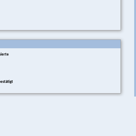
ierte
estätigt