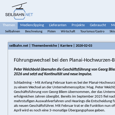
Themen
Medienclipping
Lieferanten
Projekte
Gebraucht
Me
Seilbahnen
Beschneiung
Pisten
Wirtschaft
Tourismus/Gastro
Ski
seilbahn.net | Themenbereiche | Karriere | 2026-02-03
Führungswechsel bei den Planai-Hochwurzen-
Peter Weichbold übernahn die Geschäftsführung von Georg Blie
2026 und setzt auf Kontinuität und neue Impulse.
Schladming – Mit Anfang Februar kam es bei der Planai-Hochw
zu einem Wechsel an der Unternehmensspitze: Mag. Peter Weichb
Geschäftsführung von Georg Bliem übernommen, der das Untern
erfolgreichen Jahren übergibt. Bereits im September 2025 fiel na
mehrstufigen Auswahlverfahren und Hearings die Entscheidung f
als neuen Geschäftsführer. Mit Februar trat er die Funktion nun offi
April wird es noch eine 3-monatige Übergangsphase geben.