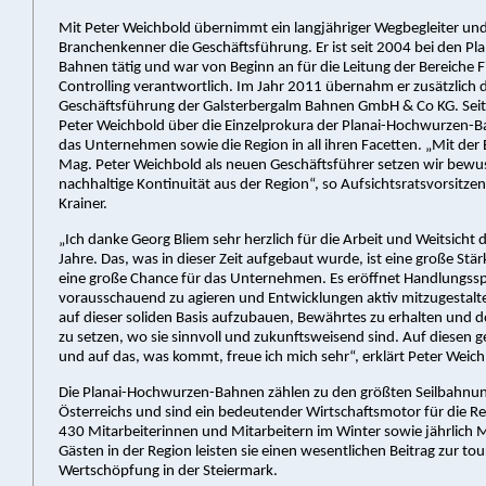
Mit Peter Weichbold übernimmt ein langjähriger Wegbegleiter un
Branchenkenner die Geschäftsführung. Er ist seit 2004 bei den P
Bahnen tätig und war von Beginn an für die Leitung der Bereiche 
Controlling verantwortlich. Im Jahr 2011 übernahm er zusätzlich d
Geschäftsführung der Galsterbergalm Bahnen GmbH & Co KG. Seit
Peter Weichbold über die Einzelprokura der Planai-Hochwurzen-
das Unternehmen sowie die Region in all ihren Facetten. „Mit der
Mag. Peter Weichbold als neuen Geschäftsführer setzen wir bewu
nachhaltige Kontinuität aus der Region“, so Aufsichtsratsvorsitzen
Krainer.
„Ich danke Georg Bliem sehr herzlich für die Arbeit und Weitsicht
Jahre. Das, was in dieser Zeit aufgebaut wurde, ist eine große Stä
eine große Chance für das Unternehmen. Es eröffnet Handlungss
vorausschauend zu agieren und Entwicklungen aktiv mitzugestalten.
auf dieser soliden Basis aufzubauen, Bewährtes zu erhalten und 
zu setzen, wo sie sinnvoll und zukunftsweisend sind. Auf diese
und auf das, was kommt, freue ich mich sehr“, erklärt Peter Weich
Die Planai-Hochwurzen-Bahnen zählen zu den größten Seilbahn
Österreichs und sind ein bedeutender Wirtschaftsmotor für die Re
430 Mitarbeiterinnen und Mitarbeitern im Winter sowie jährlich M
Gästen in der Region leisten sie einen wesentlichen Beitrag zur tou
Wertschöpfung in der Steiermark.