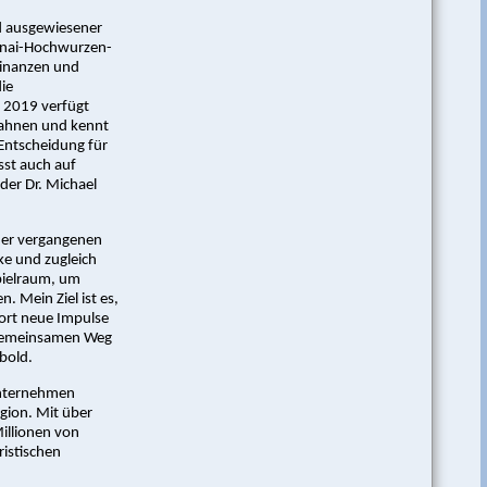
d ausgewiesener
lanai-Hochwurzen-
Finanzen und
ie
 2019 verfügt
Bahnen und kennt
 Entscheidung für
sst auch auf
der Dr. Michael
 der vergangenen
rke und zugleich
pielraum, um
 Mein Ziel ist es,
dort neue Impulse
n gemeinsamen Weg
bold.
unternehmen
gion. Mit über
illionen von
ristischen