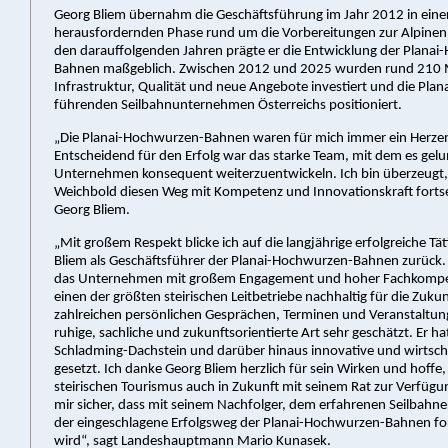
Georg Bliem übernahm die Geschäftsführung im Jahr 2012 in eine
herausfordernden Phase rund um die Vorbereitungen zur Alpine
den darauffolgenden Jahren prägte er die Entwicklung der Plana
Bahnen maßgeblich. Zwischen 2012 und 2025 wurden rund 210 Mi
Infrastruktur, Qualität und neue Angebote investiert und die Planai
führenden Seilbahnunternehmen Österreichs positioniert.
„Die Planai-Hochwurzen-Bahnen waren für mich immer ein Herzen
Entscheidend für den Erfolg war das starke Team, mit dem es gelu
Unternehmen konsequent weiterzuentwickeln. Ich bin überzeugt,
Weichbold diesen Weg mit Kompetenz und Innovationskraft fortse
Georg Bliem.
„Mit großem Respekt blicke ich auf die langjährige erfolgreiche Tä
Bliem als Geschäftsführer der Planai-Hochwurzen-Bahnen zurück. 
das Unternehmen mit großem Engagement und hoher Fachkompe
einen der größten steirischen Leitbetriebe nachhaltig für die Zukunf
zahlreichen persönlichen Gesprächen, Terminen und Veranstaltun
ruhige, sachliche und zukunftsorientierte Art sehr geschätzt. Er ha
Schladming-Dachstein und darüber hinaus innovative und wirtsch
gesetzt. Ich danke Georg Bliem herzlich für sein Wirken und hoffe
steirischen Tourismus auch in Zukunft mit seinem Rat zur Verfügun
mir sicher, dass mit seinem Nachfolger, dem erfahrenen Seilbahne
der eingeschlagene Erfolgsweg der Planai-Hochwurzen-Bahnen fo
wird“, sagt Landeshauptmann Mario Kunasek.