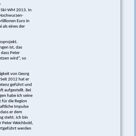
r
n Ski-WM 2013. In
i-Hochwurzen-
llionen Euro in
 als eines der
sprojekt.
ngen ist, das
 dass Peter
tzen wird“, so
tigkeit von Georg
Seit 2012 hat er
tenz geführt und
t aufgestellt. Bei
gen habe ich seine
t für die Region
aftliche Impulse
, dass er dem
g steht. Ich bin
r Peter Weichbold,
rtgeführt werden