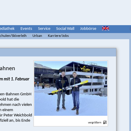
diathek
Events
Service
Social Wall
Jobbörse
schulen/Skiverleih
Urban
Karriere/Jobs
Bahnen
m mit 1. Februar
urzen-Bahnen GmbH
old hat die
ehmen nach vielen
ch einem
ür Peter Weichbold
ziell an, bis Ende