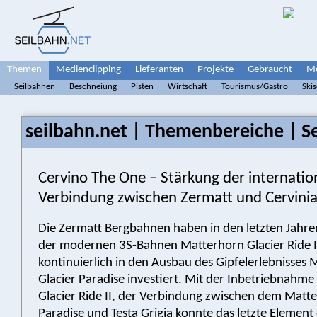
Themen
Medienclipping
Lieferanten
Projekte
Gebraucht
Me
Seilbahnen
Beschneiung
Pisten
Wirtschaft
Tourismus/Gastro
Ski
seilbahn.net | Themenbereiche | S
Cervino The One – Stärkung der internatio
Verbindung zwischen Zermatt und Cervini
Die Zermatt Bergbahnen haben in den letzten Jahr
der modernen 3S-Bahnen Matterhorn Glacier Ride I 
kontinuierlich in den Ausbau des Gipfelerlebnisses
Glacier Paradise investiert. Mit der Inbetriebnahm
Glacier Ride II, der Verbindung zwischen dem Matte
Paradise und Testa Grigia konnte das letzte Elemen