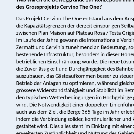
Was waren die Beweggründe zur Konzeption und 
des Grossprojekts Cervino The One?
Das Projekt Cervino The One entstand aus dem Ans
die Kapazitätsgrenzen der derzeit einspurigen Seil
zwischen Plan Maison auf Plateau Rosa / Testa Grig
Im Laufe der Jahre gewann die internationale Verb
Zermatt und Cervinia zunehmend an Bedeutung, so
bestehende Infrastruktur, besonders in dieser Höhen
betrieblichen Einschränkung wurde. Die neue Lösun
die Zuverlässigkeit und Durchgängigkeit des Bahnbe
auszubauen, das Gästeaufkommen besser zu steue
Betrieb der Anlagen zu optimieren, während gleichz
grössere Widerstandsfähigkeit und Stabilität im Be
den typischen Wetterbedingungen im Hochgebirge 
wird. Die Notwendigkeit einer doppelten Linienführu
auch aus dem Ziel, die Berge 365 Tage im Jahr erle
indem die Verbindung solider, kontinuierlicher und 
gestaltet wird. Dies alles steht im Einklang mit einer
erweiterten Zugänglichkeit und Nutzung des Gebiet