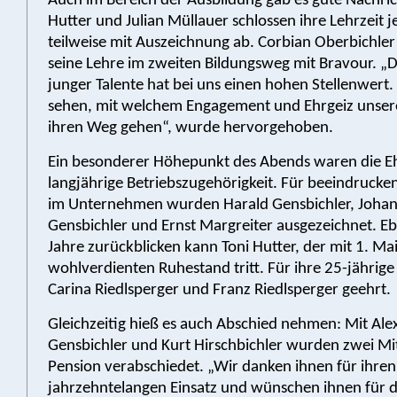
Auch im Bereich der Ausbildung gab es gute Nachric
Hutter und Julian Müllauer schlossen ihre Lehrzeit j
teilweise mit Auszeichnung ab. Corbian Oberbichler
seine Lehre im zweiten Bildungsweg mit Bravour. „
junger Talente hat bei uns einen hohen Stellenwert. 
sehen, mit welchem Engagement und Ehrgeiz unsere
ihren Weg gehen“, wurde hervorgehoben.
Ein besonderer Höhepunkt des Abends waren die E
langjährige Betriebszugehörigkeit. Für beeindrucke
im Unternehmen wurden Harald Gensbichler, Joha
Gensbichler und Ernst Margreiter ausgezeichnet. Eb
Jahre zurückblicken kann Toni Hutter, der mit 1. Ma
wohlverdienten Ruhestand tritt. Für ihre 25-jährig
Carina Riedlsperger und Franz Riedlsperger geehrt.
Gleichzeitig hieß es auch Abschied nehmen: Mit Al
Gensbichler und Kurt Hirschbichler wurden zwei Mit
Pension verabschiedet. „Wir danken ihnen für ihren
jahrzehntelangen Einsatz und wünschen ihnen für 