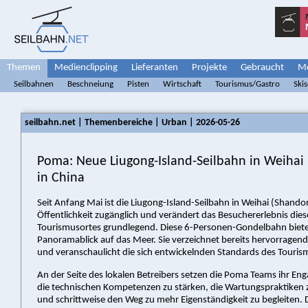
Themen
Medienclipping
Lieferanten
Projekte
Gebraucht
Me
Seilbahnen
Beschneiung
Pisten
Wirtschaft
Tourismus/Gastro
Ski
seilbahn.net | Themenbereiche | Urban | 2026-05-26
Poma: Neue Liugong-Island-Seilbahn in Weihai
in China
Seit Anfang Mai ist die Liugong-Island-Seilbahn in Weihai (Shandon
Öffentlichkeit zugänglich und verändert das Besuchererlebnis di
Tourismusortes grundlegend. Diese 6-Personen-Gondelbahn biete
Panoramablick auf das Meer. Sie verzeichnet bereits hervorrage
und veranschaulicht die sich entwickelnden Standards des Tourism
An der Seite des lokalen Betreibers setzen die Poma Teams ihr En
die technischen Kompetenzen zu stärken, die Wartungspraktiken z
und schrittweise den Weg zu mehr Eigenständigkeit zu begleiten. D