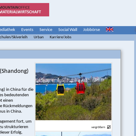
diathek
Events
Service
Social Wall
Jobbörse
schulen/Skiverleih
Urban
Karriere/Jobs
 (Shandong)
g) in China für die
eses bedeutenden
t einen
nde Rückmeldungen
us in China.
gagement fort, um
u strukturieren
ieser Erfolg,