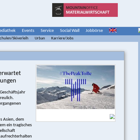
diathek
Events
Service
Social Wall
Jobbörse
schulen/Skiverleih
Urban
Karriere/Jobs
erwartet
nungen
 Geschäftsjahr
reulich.
 vergangenen
us Asien, dem
em ein tragisches
llschaft
t aufrechterhalten