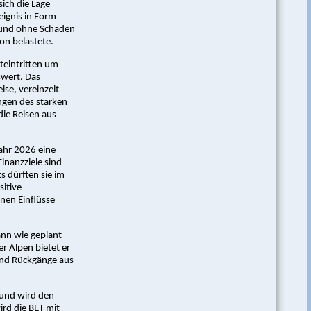
ich die Lage
eignis in Form
 und ohne Schäden
on belastete.
steintritten um
swert. Das
ise, vereinzelt
ngen des starken
ie Reisen aus
ahr 2026 eine
inanzziele sind
ts dürften sie im
sitive
nen Einflüsse
kann wie geplant
 Alpen bietet er
und Rückgänge aus
 und wird den
ird die BET mit