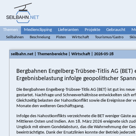
Themen
Medienclipping
Lieferanten
Projekte
Gebraucht
Me
Seilbahnen
Beschneiung
Pisten
Wirtschaft
Tourismus/Gastro
Ski
seilbahn.net | Themenbereiche | Wirtschaft | 2026-05-28
Bergbahnen Engelberg-Trübsee-Titlis AG (BET) 
Ergebnisbelastung infolge geopolitischer Span
Die Bergbahnen Engelberg-Trübsee-Titlis AG (BET) ist gut ins neue
gestartet. Nachfrage und Schneeverhältnisse entwickelten sich erf
Gleichzeitig belasten der Nahostkonflikt sowie die Ereignisse der
Monate den weiteren Geschäftsgang.
Infolge des Nahostkonflikts verzeichnete die BET weniger Gäste a
Mittleren Osten und Indien. Am 18. März 2026 ereignete sich zud
Unglück mit einem Gondelabsturz, das die Wahrnehmung der Gese
beeinträchtigte. Dank der Ersatzlinien konnte der Betrieb jederzei