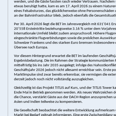
werden, und die Gäste fassten rasch wieder Vertrauen. Nachdem s
etwas beruhigt hatte, kam es am 17. April 2026 zu einem Naturer
eines Felsabsturzes, das glücklicherweise ohne Personenschäden
an der Bahninfrastruktur blieb, jedoch ebenfalls die Gesamtsituati
Per 30. April 2026 liegt die BET im Jahresvergleich mit 631’041 Er
20’558 Ersteintritte beziehungsweise 3.16 % unter dem Vorjahre
internationale Umfeld bleibt zudem anspruchsvoll. Höhere Flugpre
eingeschränkte Flugverbindungen sowie die preislichen Auswirku
Schweizer Frankens und des starken Euro bremsen insbesondere d
Übersee nach Europa.
Vor diesem Hintergrund erwartet die BET im laufenden Geschäftsj
Ergebnisbelastung. Die im Rahmen der Strategie kommunizierten F
mittelfristig bis ins Jahr 2035 ausgelegt; infolge des Nahostkonflik
Geschäftsjahr 2026 jedoch nicht allesamt erreichbar sein. Erste po
Marktimpulse sind zwar bereits erkennbar, sie vermögen die exter
derzeit jedoch noch nicht vollständig auszugleichen.
Gleichzeitig ist das Projekt TITLIS auf Kurs, und der TITLIS Tower 
Ende Mai in Betrieb genommen werden. Als neues Wahrzeichen der
die Chance, verstärkt Gäste aus der DACH-Region anzusprechen 
Asien und Indien teilweise zu kompensieren.
Die Gesellschaft beobachtet die weitere Entwicklung aufmerksam
Markt bei Bedarf zeitnah informieren. Eine erste Zwischenbilanz w