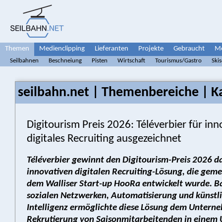
Themen
Medienclipping
Lieferanten
Projekte
Gebraucht
Me
Seilbahnen
Beschneiung
Pisten
Wirtschaft
Tourismus/Gastro
Ski
seilbahn.net | Themenbereiche | Ka
Digitourism Preis 2026: Téléverbier für inn
digitales Recruiting ausgezeichnet
Téléverbier gewinnt den Digitourism-Preis 2026 d
innovativen digitalen Recruiting-Lösung, die gem
dem Walliser Start-up HooRa entwickelt wurde. B
sozialen Netzwerken, Automatisierung und künstl
Intelligenz ermöglichte diese Lösung dem Untern
Rekrutierung von Saisonmitarbeitenden in einem 