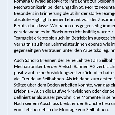
Romana Oswald absolvierte ihre Lehre zur Seilbahn
Mechatronikerin bei der Engadin St. Moritz Mounta
Besonders in Erinnerung bleibt ihr der starke Teamg
absolute Highlight meiner Lehrzeit war der Zusamm
Berufsschulklasse. Wir haben uns gegenseitig imme
gerade wenn es im Blockunterricht knifflig wurde.»
Teamgeist erlebte sie auch im Betrieb: im ausgezeic
Verhältnis zu ihren Lehrmeister:innen ebenso wie i
gegenseitigen Vertrauen unter den Arbeitskolleg:in
Auch Sandro Brenner, der seine Lehrzeit als Seilbah
Mechatroniker bei der Aletsch Bahnen AG verbrachte
positiv auf seine Ausbildungszeit zurück. «Ich hatte
viel Freude an Seilbahnen. Als ich dann zum ersten 
Stütze über dem Boden arbeiten konnte, war das e
Erlebnis.» Auch die Laufwerkrevisionen oder der Se
definiert er als aussergewöhnliche Momente in seine
Nach seinem Abschluss bleibt er der Branche treu u
vom Lehrbetrieb in die Montage von Seilbahnen.