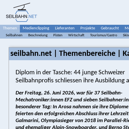
Themen
Medienclipping
Lieferanten
Projekte
Gebraucht
Me
Seilbahnen
Beschneiung
Pisten
Wirtschaft
Tourismus/Gastro
Ski
seilbahn.net | Themenbereiche | Ka
Diplom in der Tasche: 44 junge Schweizer
Seilbahnprofis schliessen ihre Ausbildung 
Der Freitag, 26. Juni 2026, war für 37 Seilbahn-
Mechatroniker:innen EFZ und sieben Seilbahner:i
besonderer Tag: In Arosa nahmen sie ihre Diplom
feierten den erfolgreichen Abschluss ihrer Lehrzeit
Galmarini, Olympiasieger von 2018 im Parallel-R
und ehemaliger Alpin-Snowboarder, und Berno Stof