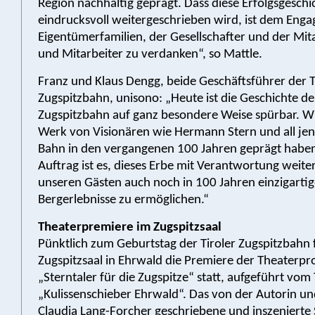
Region nachhaltig geprägt. Dass diese Erfolgsgeschi
eindrucksvoll weitergeschrieben wird, ist dem Eng
Eigentümerfamilien, der Gesellschafter und der Mit
und Mitarbeiter zu verdanken“, so Mattle.
Franz und Klaus Dengg, beide Geschäftsführer der T
Zugspitzbahn, unisono: „Heute ist die Geschichte der
Zugspitzbahn auf ganz besondere Weise spürbar. Wi
Werk von Visionären wie Hermann Stern und all jene
Bahn in den vergangenen 100 Jahren geprägt habe
Auftrag ist es, dieses Erbe mit Verantwortung weit
unseren Gästen auch noch in 100 Jahren einzigarti
Bergerlebnisse zu ermöglichen.“
Theaterpremiere im Zugspitzsaal
Pünktlich zum Geburtstag der Tiroler Zugspitzbahn 
Zugspitzsaal in Ehrwald die Premiere der Theaterp
„Sterntaler für die Zugspitze“ statt, aufgeführt vom
„Kulissenschieber Ehrwald“. Das von der Autorin un
Claudia Lang-Forcher geschriebene und inszenierte