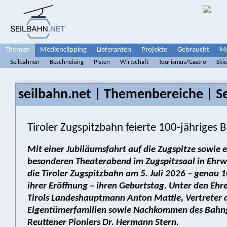
Themen
Medienclipping
Lieferanten
Projekte
Gebraucht
Me
Seilbahnen
Beschneiung
Pisten
Wirtschaft
Tourismus/Gastro
Ski
seilbahn.net | Themenbereiche | S
Tiroler Zugspitzbahn feierte 100-jähriges 
Mit einer Jubiläumsfahrt auf die Zugspitze sowie 
besonderen Theaterabend im Zugspitzsaal in Ehrw
die Tiroler Zugspitzbahn am 5. Juli 2026 – genau 
ihrer Eröffnung – ihren Geburtstag. Unter den Ehr
Tirols Landeshauptmann Anton Mattle, Vertreter 
Eigentümerfamilien sowie Nachkommen des Bahn
Reuttener Pioniers Dr. Hermann Stern.