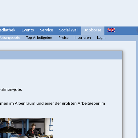
diathek
Events
Service
Social Wall
Jobbörse
 Jobangebote
Top Arbeitgeber
Preise
Inserieren
Login
bahnen-jobs
hmen im Alpenraum und einer der größten Arbeitgeber im