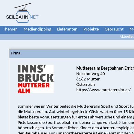
Themen
Medienclipping
Lieferanten
Projekte
Gebraucht
Me
Aktuelle
Firma
Muttereralm Bergbahnen Erri
Nockhofweg 40
6162 Mutter
Österreich
https://www.muttereralm.at/
Sommer wie im Winter bietet die Muttereralm Spaß und Sport für 
die Muttereralm. Auf winterbegeisterte Gäste warten über 15 Kil
bietet beste Voraussetzungen für erste Fahrversuche und einem g
Piste lassen die Sportrodelbahn mit einer Länge von fast 5 km u
höherschlagen. Im Sommer lieben Kinder den Abenteuerspielplat
der Baumhäuser. Für Funsportbegeisterte ist eine Fahrt mit den 