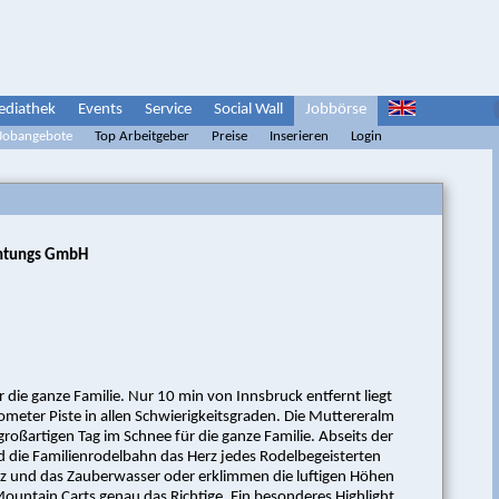
diathek
Events
Service
Social Wall
Jobbörse
 Jobangebote
Top Arbeitgeber
Preise
Inserieren
Login
chtungs GmbH
die ganze Familie. Nur 10 min von Innsbruck entfernt liegt
ometer Piste in allen Schwierigkeitsgraden. Die Muttereralm
roßartigen Tag im Schnee für die ganze Familie. Abseits der
nd die Familienrodelbahn das Herz jedes Rodelbegeisterten
z und das Zauberwasser oder erklimmen die luftigen Höhen
Mountain Carts genau das Richtige. Ein besonderes Highlight