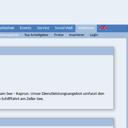
diathek
Events
Service
Social Wall
Jobbörse
 Jobangebote
Top Arbeitgeber
Preise
Inserieren
Login
ell am See – Kaprun. Unser Dienstleistungsangebot umfasst den
Schifffahrt am Zeller See.