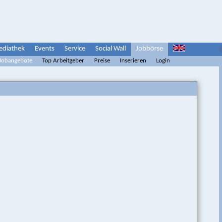
diathek
Events
Service
Social Wall
Jobbörse
 Jobangebote
Top Arbeitgeber
Preise
Inserieren
Login