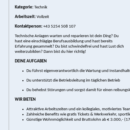
Kategorie:
Technik
Arbeitszeit:
Vollzeit
Kontaktperson:
+43 5254 508 107
Technische Anlagen warten und reparieren ist dein Ding? Du
hast eine einschlägige Berufsausbildung und hast bereits
Erfahrung gesammelt? Du bist schwindelfrei und hast Lust dich
weiterzubilden? Dann bist du hier richtig!
DEINE AUFGABEN
Du führst eigenverantwortlich die Wartung und Instandhal
Du unterstützt die Betriebsleitung im täglichen Betrieb
Du behebst Störungen und sorgst damit für einen reibungsl
WIR BIETEN
Attraktive Arbeitszeiten und ein kollegiales, motiviertes Te
Zahlreiche Benefits wie gratis Tickets & Werkverkehr, sport
Günstige Wohnmöglichkeit und Bruttolohn ab € 3.000,- (1