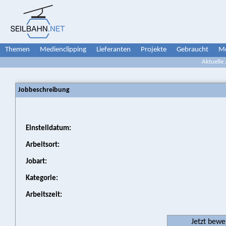
Themen
Medienclipping
Lieferanten
Projekte
Gebraucht
Me
Aktuelle
Jobbeschreibung
Einstelldatum:
Arbeitsort:
Jobart:
Kategorie:
Arbeitszeit:
Jetzt bew