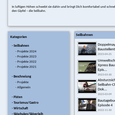
In luftigen Höhen schwebt sie dahin und bringt Dich komfortabel und schnel
den Gipfel – die Seilbahn.
Seilbahnen
Kategorien
Doppelmay
- Seilbahnen
Baustellent
- Projekte 2024
2023-04-25
- Projekte 2023
Umweltsch
- Projekte 2022
Xpress Bau
- Projekte 2021
Epis...
2023-03-30
- Beschneiung
Absturzsic
- Projekte
Seilbahn-C
- Allgemein
Dok...
2023-03-09
- Pisten
Bautagebu
- Tourismus/Gastro
Episode 4
- Wirtschaft
2022-11-30
- Skischulen/Skiverleih