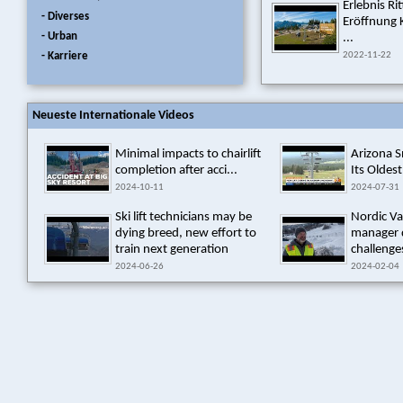
Erlebnis Ri
- Diverses
Eröffnung
- Urban
...
- Karriere
2022-11-22
Neueste Internationale Videos
Minimal impacts to chairlift
Arizona 
completion after acci...
Its Oldest
2024-10-11
2024-07-31
Ski lift technicians may be
Nordic Va
dying breed, new effort to
manager 
train next generation
challenges
2024-06-26
2024-02-04