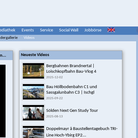
diathek
Events
Service
Social Wall
Jobbörse
ldergallerie
Videos
Neueste Videos
n...
Bergbahnen Brandnertal |
Loischkopfbahn Bau-Vlog 4
2025-12-02
Bau Höllbodenbahn C1 und
Sassgalunbahn C3 | Ischgl
2025-09-22
Sölden Next Gen Study Tour
2025-08-13
Doppelmayr â Baustellentagebuch TRI-
Line Hoch-Ybirg EP2...