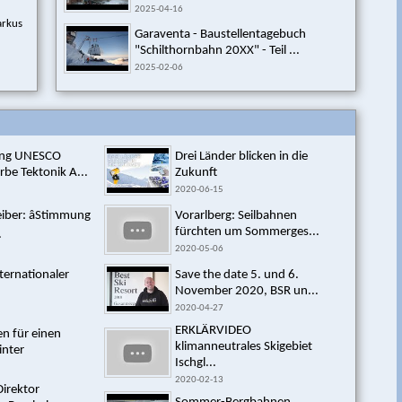
2025-04-16
arkus
Garaventa - Baustellentagebuch
"Schilthornbahn 20XX" - Teil ...
2025-02-06
sung UNESCO
Drei Länder blicken in die
rbe Tektonik A...
Zukunft
2020-06-15
reiber: âStimmung
Vorarlberg: Seilbahnen
fürchten um Sommerges...
.
2020-05-06
ternationaler
Save the date 5. und 6.
November 2020, BSR un...
2020-04-27
ERKLÄRVIDEO
 für einen
klimanneutrales Skigebiet
inter
Ischgl...
2020-02-13
Direktor