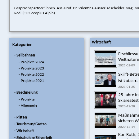
Gesprächspartner*innen: Ass.-Prof. Dr. Valentina Ausserladscheider Mag. M
Redl (CEO ecoplus Alpin)
Wirtschaft
Kategorien
Erschlies
- Seilbahnen
Weltnature
- Projekte 2024
2021-02-09
- Projekte 2023
Skilift-Bet
- Projekte 2022
- Projekte 2021
ist katastr..
2021-01-25
- Beschneiung
25 Jahre In
- Projekte
Skiareatest
- Allgemein
2020-12-28
Maßnahmen
- Pisten
sicheren W
- Tourismus/Gastro
2020-12-14
- Wirtschaft
Karl Roth, 
- Skischulen/Skiverleih