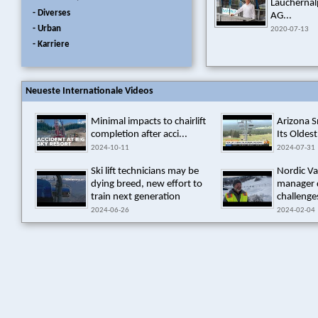
Laucherna
- Diverses
AG...
- Urban
2020-07-13
- Karriere
Neueste Internationale Videos
Minimal impacts to chairlift
Arizona 
completion after acci...
Its Oldest
2024-10-11
2024-07-31
Ski lift technicians may be
Nordic Va
dying breed, new effort to
manager 
train next generation
challenges
2024-06-26
2024-02-04