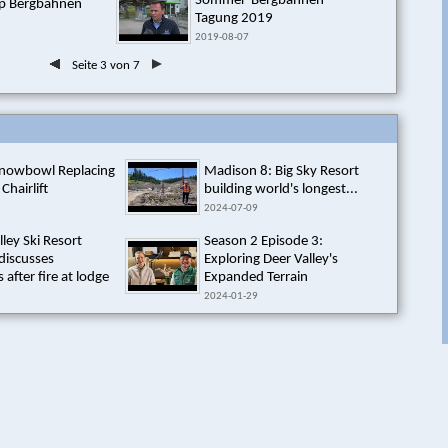
Sommer-Bergbahnen
lp Bergbahnen
Tagung 2019
2019-08-07
Seite 3 von 7
Snowbowl Replacing
Madison 8: Big Sky Resort
 Chairlift
building world's longest...
2024-07-09
lley Ski Resort
Season 2 Episode 3:
discusses
Exploring Deer Valley's
 after fire at lodge
Expanded Terrain
2024-01-29