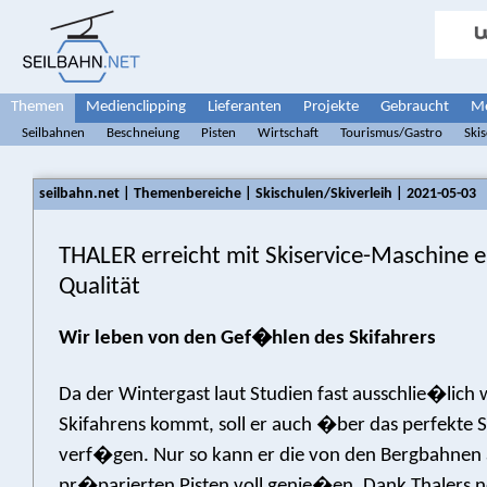
Themen
Medienclipping
Lieferanten
Projekte
Gebraucht
Me
Seilbahnen
Beschneiung
Pisten
Wirtschaft
Tourismus/Gastro
Ski
seilbahn.net | Themenbereiche | Skischulen/Skiverleih | 2021-05-03
THALER erreicht mit Skiservice-Maschine e
Qualität
Wir leben von den Gef�hlen des Skifahrers
Da der Wintergast laut Studien fast ausschlie�lich
Skifahrens kommt, soll er auch �ber das perfekte
verf�gen. Nur so kann er die von den Bergbahne
pr�parierten Pisten voll genie�en. Dank Thalers