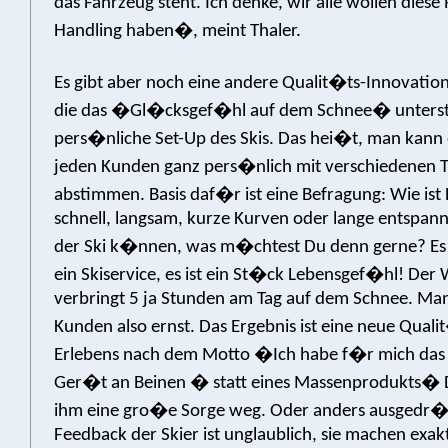
das Fahrzeug steht. Ich denke, wir alle wollen dies
Handling haben�, meint Thaler.
Es gibt aber noch eine andere Qualit�ts-Innovation
die das �Gl�cksgef�hl auf dem Schnee� unterst
pers�nliche Set-Up des Skis. Das hei�t, man kann 
jeden Kunden ganz pers�nlich mit verschiedenen 
abstimmen. Basis daf�r ist eine Befragung: Wie ist
schnell, langsam, kurze Kurven oder lange entspann
der Ski k�nnen, was m�chtest Du denn gerne? Es i
ein Skiservice, es ist ein St�ck Lebensgef�hl! Der 
verbringt 5 ja Stunden am Tag auf dem Schnee. M
Kunden also ernst. Das Ergebnis ist eine neue Quali
Erlebens nach dem Motto �Ich habe f�r mich das
Ger�t an Beinen � statt eines Massenprodukts�
ihm eine gro�e Sorge weg. Oder anders ausgedr
Feedback der Skier ist unglaublich, sie machen exakt