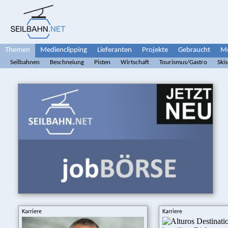
Themen
Medienclipping
Lieferanten
Projekte
Gebraucht
Me
Seilbahnen
Beschneiung
Pisten
Wirtschaft
Tourismus/Gastro
Ski
Karriere
Karriere