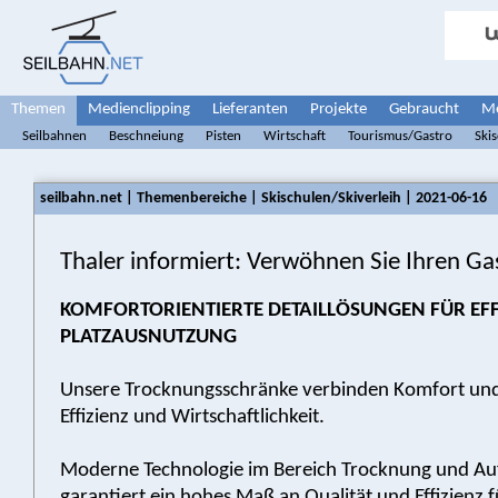
Themen
Medienclipping
Lieferanten
Projekte
Gebraucht
Me
Seilbahnen
Beschneiung
Pisten
Wirtschaft
Tourismus/Gastro
Ski
seilbahn.net | Themenbereiche | Skischulen/Skiverleih | 2021-06-16
Thaler informiert: Verwöhnen Sie Ihren Ga
KOMFORTORIENTIERTE DETAILLÖSUNGEN FÜR EFF
PLATZAUSNUTZUNG
Unsere Trocknungsschränke verbinden Komfort und
Effizienz und Wirtschaftlichkeit.
Moderne Technologie im Bereich Trocknung und A
garantiert ein hohes Maß an Qualität und Effizienz