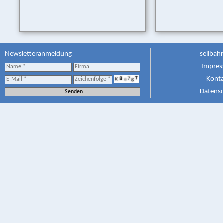
Newsletteranmeldung
seilbah
Impre
Kont
Datens