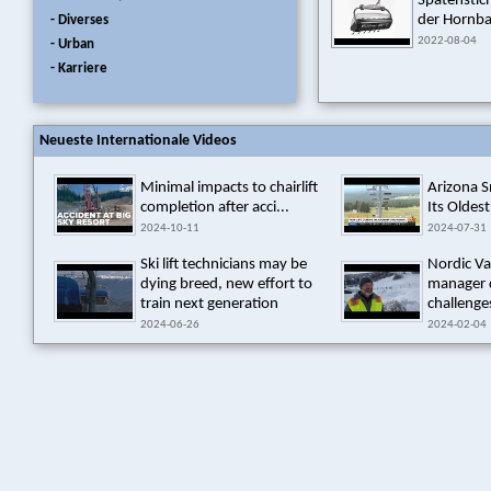
Spatensti
der Hornb
- Diverses
2022-08-04
- Urban
- Karriere
Neueste Internationale Videos
Minimal impacts to chairlift
Arizona 
completion after acci...
Its Oldest
2024-10-11
2024-07-31
Ski lift technicians may be
Nordic Va
dying breed, new effort to
manager 
train next generation
challenges
2024-06-26
2024-02-04