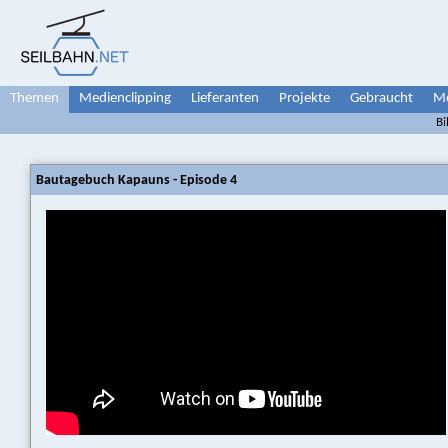
Themen
Medienclipping
Lieferanten
Projekte
Gebraucht
Me
Bi
Bautagebuch Kapauns - Episode 4