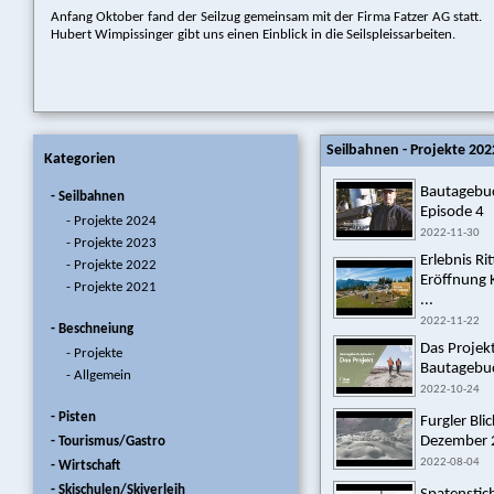
Anfang Oktober fand der Seilzug gemeinsam mit der Firma Fatzer AG statt.
Hubert Wimpissinger gibt uns einen Einblick in die Seilspleissarbeiten.
Seilbahnen - Projekte 202
Kategorien
Bautagebu
- Seilbahnen
Episode 4
- Projekte 2024
2022-11-30
- Projekte 2023
Erlebnis Ri
- Projekte 2022
Eröffnung
- Projekte 2021
...
2022-11-22
- Beschneiung
Das Projek
- Projekte
Bautagebuc
- Allgemein
2022-10-24
- Pisten
Furgler Bli
Dezember 
- Tourismus/Gastro
2022-08-04
- Wirtschaft
- Skischulen/Skiverleih