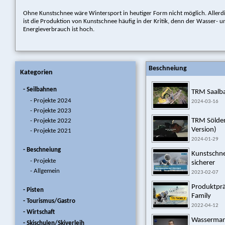
Ohne Kunstschnee wäre Wintersport in heutiger Form nicht möglich. Allerd
ist die Produktion von Kunstschnee häufig in der Kritik, denn der Wasser- u
Energieverbrauch ist hoch.
Beschneiung
Kategorien
- Seilbahnen
TRM Saalb
- Projekte 2024
2024-03-16
- Projekte 2023
TRM Sölden
- Projekte 2022
Version)
- Projekte 2021
2024-01-29
- Beschneiung
Kunstschne
- Projekte
sicherer
- Allgemein
2023-02-07
Produktprä
- Pisten
Family
- Tourismus/Gastro
2022-04-12
- Wirtschaft
Wasserman
- Skischulen/Skiverleih