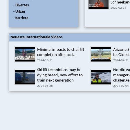
Schneekan
- Diverses
2022-02-14
- Urban
- Karriere
Neueste Internationale Videos
Minimal impacts to chairlift
Arizona 
completion after acci...
Its Oldest
2024-10-11
2024-07-31
Ski lift technicians may be
Nordic Va
dying breed, new effort to
manager 
train next generation
challenges
2024-06-26
2024-02-04