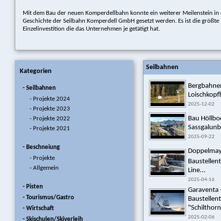
Mit dem Bau der neuen Komperdellbahn konnte ein weiterer Meilenstein in
Geschichte der Seilbahn Komperdell GmbH gesetzt werden. Es ist die größte
Einzelinvestition die das Unternehmen je getätigt hat.
Seilbahnen
Kategorien
Bergbahnen
- Seilbahnen
Loischkopf
- Projekte 2024
2025-12-02
- Projekte 2023
Bau Höllb
- Projekte 2022
Sassgalunba
- Projekte 2021
2025-09-22
- Beschneiung
Doppelmayr 
- Projekte
Baustellen
- Allgemein
Line...
2025-04-16
- Pisten
Garaventa 
- Tourismus/Gastro
Baustellen
"Schilthorn
- Wirtschaft
2025-02-06
- Skischulen/Skiverleih