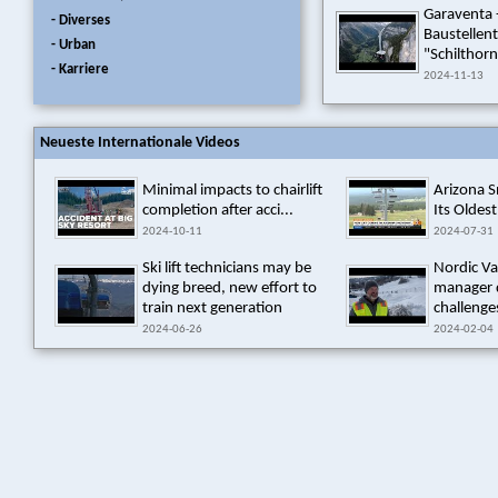
Garaventa 
- Diverses
Baustellen
- Urban
"Schilthorn
- Karriere
2024-11-13
Neueste Internationale Videos
Minimal impacts to chairlift
Arizona 
completion after acci...
Its Oldest
2024-10-11
2024-07-31
Ski lift technicians may be
Nordic Va
dying breed, new effort to
manager 
train next generation
challenges
2024-06-26
2024-02-04