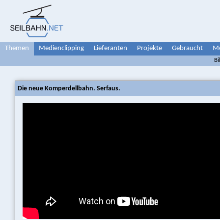
Themen
Medienclipping
Lieferanten
Projekte
Gebraucht
Me
Bi
Die neue Komperdellbahn. Serfaus.