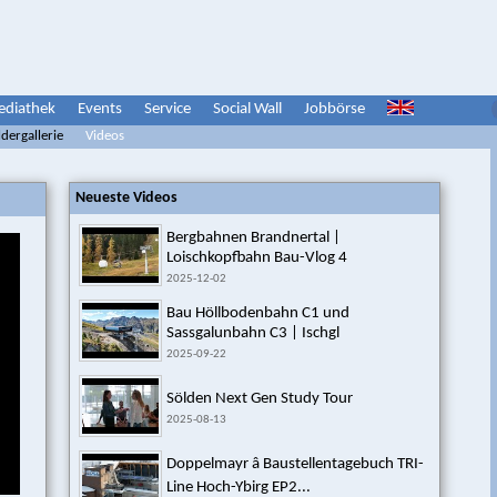
diathek
Events
Service
Social Wall
Jobbörse
ldergallerie
Videos
Neueste Videos
Bergbahnen Brandnertal |
Loischkopfbahn Bau-Vlog 4
2025-12-02
Bau Höllbodenbahn C1 und
Sassgalunbahn C3 | Ischgl
2025-09-22
Sölden Next Gen Study Tour
2025-08-13
Doppelmayr â Baustellentagebuch TRI-
Line Hoch-Ybirg EP2...