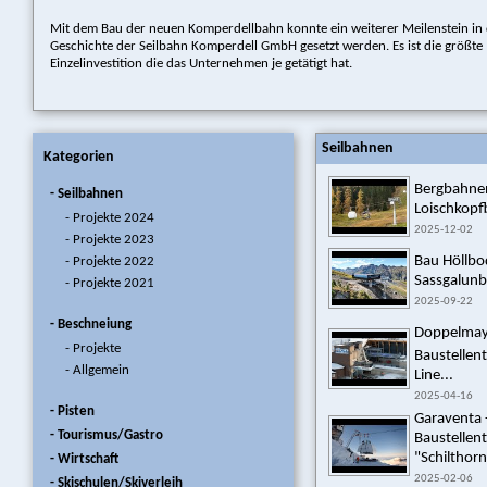
Mit dem Bau der neuen Komperdellbahn konnte ein weiterer Meilenstein in
Geschichte der Seilbahn Komperdell GmbH gesetzt werden. Es ist die größte
Einzelinvestition die das Unternehmen je getätigt hat.
Seilbahnen
Kategorien
Bergbahnen
- Seilbahnen
Loischkopf
- Projekte 2024
2025-12-02
- Projekte 2023
Bau Höllb
- Projekte 2022
Sassgalunba
- Projekte 2021
2025-09-22
- Beschneiung
Doppelmayr 
- Projekte
Baustellen
- Allgemein
Line...
2025-04-16
- Pisten
Garaventa 
- Tourismus/Gastro
Baustellen
"Schilthorn
- Wirtschaft
2025-02-06
- Skischulen/Skiverleih