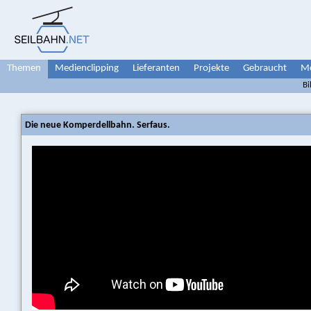
Themen
Medienclipping
Lieferanten
Projekte
Gebraucht
Me
Bi
Die neue Komperdellbahn. Serfaus.