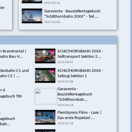
2025-04-16
 der
Garaventa - Baustellentagebuch
"Schilthornbahn 20XX" - Teil ...
2025-02-06
 Brandnertal |
SCHILTHORNBAHN 20XX -
bahn Bau-V...
Seiltransport Sektion 2...
2024-08-07
odenbahn C1 und
SCHILTHORNBAHN 20XX -
hn C3 | ...
Seilzug Sektion 1
2024-07-08
Garaventa -
â
Baustellentagebuch
tagebuch TRI-
"Schilthornbah...
2024-04-18
FlemXpress Flims - Laax |
-
Das erste Ropetaxi ...
tagebuch
bah...
2024-02-18