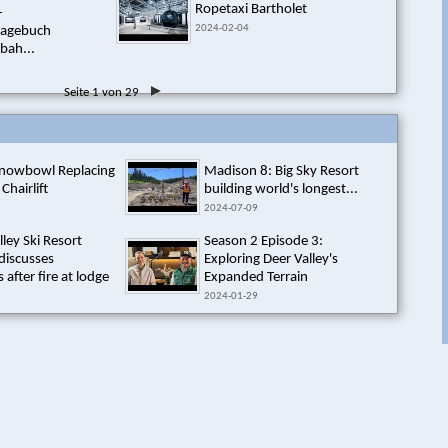
Ropetaxi Bartholet
-
2024-02-04
tagebuch
bah...
Seite 1 von 29
Snowbowl Replacing
Madison 8: Big Sky Resort
 Chairlift
building world's longest...
2024-07-09
lley Ski Resort
Season 2 Episode 3:
discusses
Exploring Deer Valley's
 after fire at lodge
Expanded Terrain
2024-01-29