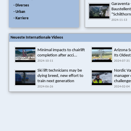
Garaventa 
- Diverses
Baustellen
- Urban
"Schilthorn
- Karriere
2024-11-13
Neueste Internationale Videos
Minimal impacts to chairlift
Arizona 
completion after acci...
Its Oldest
2024-10-11
2024-07-31
Ski lift technicians may be
Nordic Va
dying breed, new effort to
manager 
train next generation
challenges
2024-06-26
2024-02-04