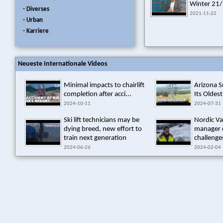
Winter 21/2
- Diverses
2021-11-22
- Urban
- Karriere
Neueste Internationale Videos
Minimal impacts to chairlift
Arizona 
completion after acci...
Its Oldest
2024-10-11
2024-07-31
Ski lift technicians may be
Nordic Va
dying breed, new effort to
manager 
train next generation
challenges
2024-06-26
2024-02-04