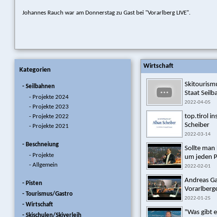
Johannes Rauch war am Donnerstag zu Gast bei "Vorarlberg LIVE".
Wirtschaft
Kategorien
Skitourismu
- Seilbahnen
Staat Seilb
- Projekte 2024
2022-04-05
- Projekte 2023
top.tirol i
- Projekte 2022
Scheiber
- Projekte 2021
2022-03-14
- Beschneiung
Sollte man 
- Projekte
um jeden Pr
- Allgemein
2022-02-01
Andreas Ga
- Pisten
Vorarlberge
- Tourismus/Gastro
2022-01-25
- Wirtschaft
"Was gibt 
- Skischulen/Skiverleih